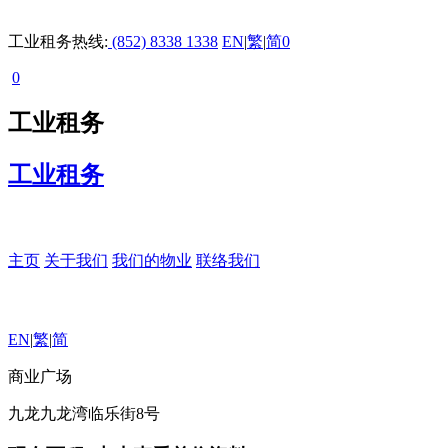
工业租务热线:
(852) 8338 1338
EN
|
繁
|
简
0
0
工业租务
工业租务
主页
关于我们
我们的物业
联络我们
EN
|
繁
|
简
商业广场
九龙九龙湾临乐街8号