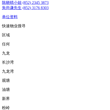
陈晓晴小姐
(852) 2345 3873
朱尚谦先生
(852) 3176 8303
单位资料
快速物业搜寻
区域
任何
九龙
长沙湾
九龙湾
观塘
油塘
新界
粉岭