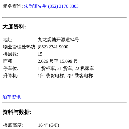
租务查询:
朱尚谦先生
(852) 3176 8303
大厦资料:
地址:
九龙观塘开源道54号
物业管理处热线:
(852) 2341 9000
楼层数:
15
面积:
2,626 尺至 15,099 尺
停车位:
1 货柜车, 21 货车, 22 私家车
升降机:
1部 载货电梯, 2部 乘客电梯
泊车资讯
资料与数据:
楼底高度:
16'4" (G/F)