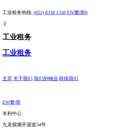
工业租务热线:
(852) 8338 1338
EN
|
繁
|
简
0
0
工业租务
工业租务
主页
关于我们
我们的物业
联络我们
EN
|
繁
|
简
丰利中心
九龙观塘开源道54号