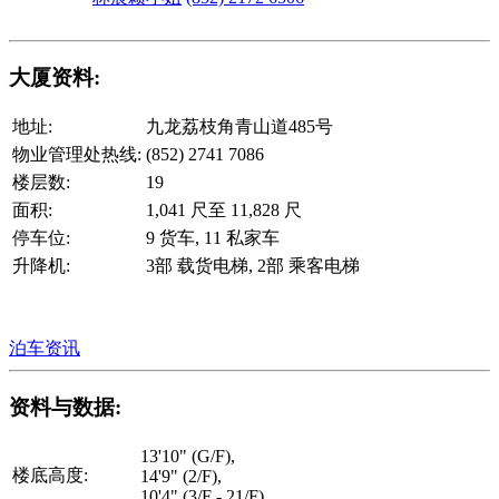
大厦资料:
地址:
九龙荔枝角青山道485号
物业管理处热线:
(852) 2741 7086
楼层数:
19
面积:
1,041 尺至 11,828 尺
停车位:
9 货车, 11 私家车
升降机:
3部 载货电梯, 2部 乘客电梯
泊车资讯
资料与数据:
13'10" (G/F),
楼底高度:
14'9" (2/F),
10'4" (3/F - 21/F)