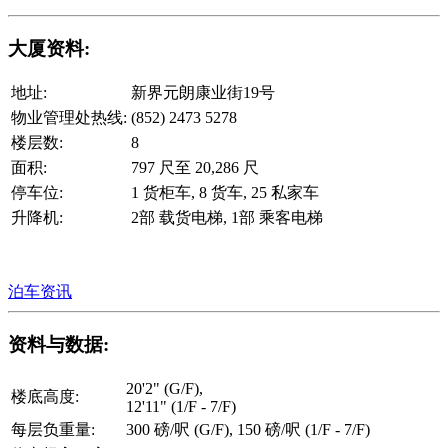
大厦资料:
地址:
新界元朗康业街19号
物业管理处热线:
(852) 2473 5278
楼层数:
8
面积:
797 尺至 20,286 尺
停车位:
1 货柜车, 8 货车, 25 私家车
升降机:
2部 载货电梯, 1部 乘客电梯
泊车资讯
资料与数据:
20'2" (G/F),
楼底高度:
12'11" (1/F - 7/F)
每层负重量:
300 磅/呎 (G/F), 150 磅/呎 (1/F - 7/F)