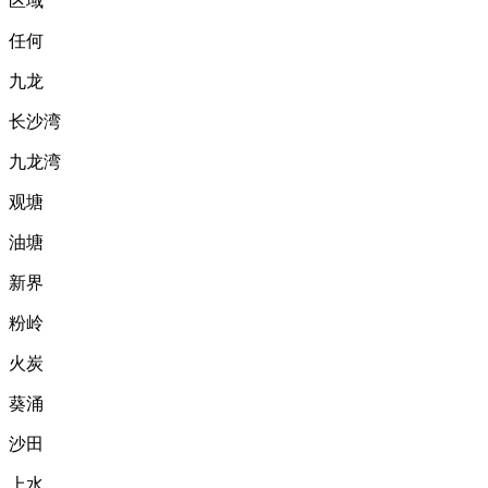
区域
任何
九龙
长沙湾
九龙湾
观塘
油塘
新界
粉岭
火炭
葵涌
沙田
上水