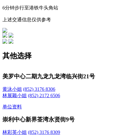
6分钟步行至港铁牛头角站
上述交通信息仅供参考
其他选择
美罗中心二期
九龙九龙湾临兴街21号
黄泳小姐
(852) 3176 8306
林展颖小姐
(852) 2172 6506
单位资料
崇利中心
新界荃湾永贤街9号
林彩英小姐
(852) 3176 8309