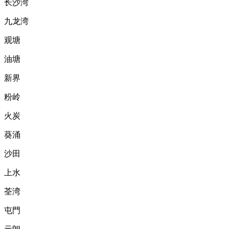
长沙湾
九龙湾
观塘
油塘
新界
粉岭
火炭
葵涌
沙田
上水
荃湾
屯門