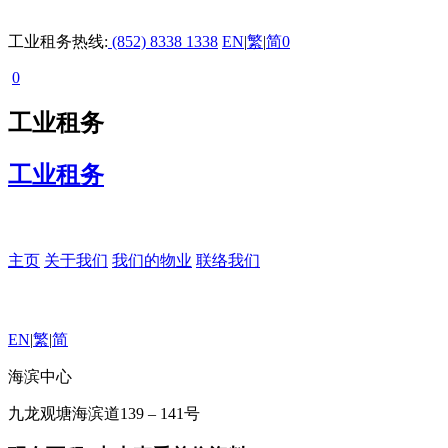
工业租务热线:
(852) 8338 1338
EN
|
繁
|
简
0
0
工业租务
工业租务
主页
关于我们
我们的物业
联络我们
EN
|
繁
|
简
海滨中心
九龙观塘海滨道139 – 141号