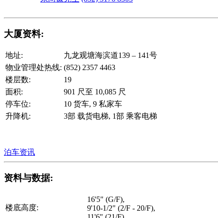
大厦资料:
地址:
九龙观塘海滨道139 – 141号
物业管理处热线:
(852) 2357 4463
楼层数:
19
面积:
901 尺至 10,085 尺
停车位:
10 货车, 9 私家车
升降机:
3部 载货电梯, 1部 乘客电梯
泊车资讯
资料与数据:
16'5" (G/F),
楼底高度:
9'10-1/2" (2/F - 20/F),
11'6" (21/F)