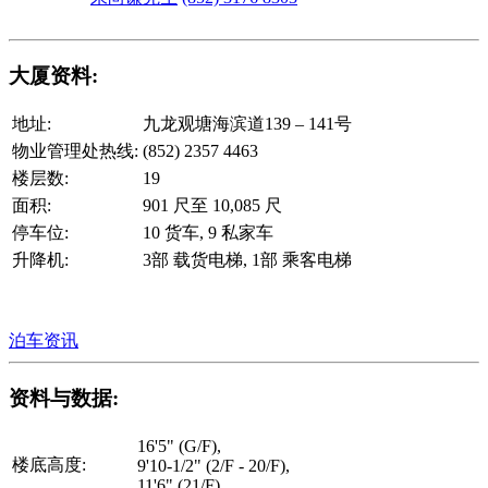
大厦资料:
地址:
九龙观塘海滨道139 – 141号
物业管理处热线:
(852) 2357 4463
楼层数:
19
面积:
901 尺至 10,085 尺
停车位:
10 货车, 9 私家车
升降机:
3部 载货电梯, 1部 乘客电梯
泊车资讯
资料与数据:
16'5" (G/F),
楼底高度:
9'10-1/2" (2/F - 20/F),
11'6" (21/F)