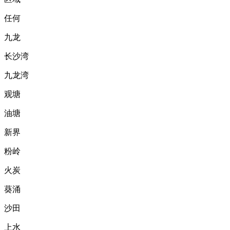
任何
九龙
长沙湾
九龙湾
观塘
油塘
新界
粉岭
火炭
葵涌
沙田
上水