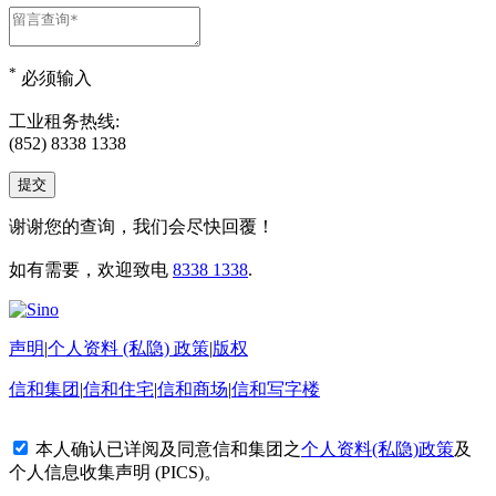
*
必须输入
工业租务热线:
(852) 8338 1338
谢谢您的查询，我们会尽快回覆！
如有需要，欢迎致电
8338 1338
.
声明
|
个人资料 (私隐) 政策
|
版权
信和集团
|
信和住宅
|
信和商场
|
信和写字楼
本人确认已详阅及同意信和集团之
个人资料(私隐)政策
及
个人信息收集声明 (PICS)
。