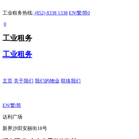
工业租务热线:
(852) 8338 1338
EN
|
繁
|
简
0
0
工业租务
工业租务
主页
关于我们
我们的物业
联络我们
EN
|
繁
|
简
达利广场
新界沙田安丽街18号