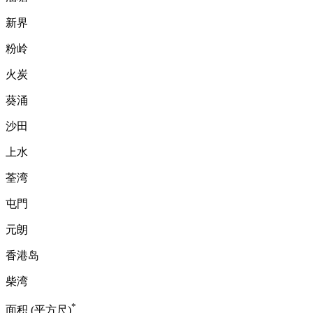
新界
粉岭
火炭
葵涌
沙田
上水
荃湾
屯門
元朗
香港岛
柴湾
*
面积 (平方尺)