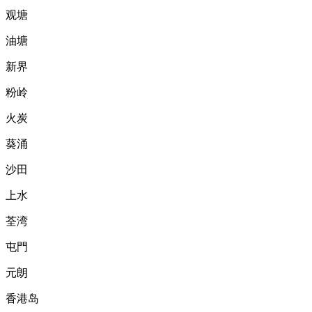
观塘
油塘
新界
粉岭
火炭
葵涌
沙田
上水
荃湾
屯門
元朗
香港岛