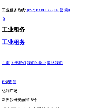
工业租务热线:
(852) 8338 1338
EN
|
繁
|
简
0
0
工业租务
工业租务
主页
关于我们
我们的物业
联络我们
EN
|
繁
|
简
达利广场
新界沙田安丽街18号