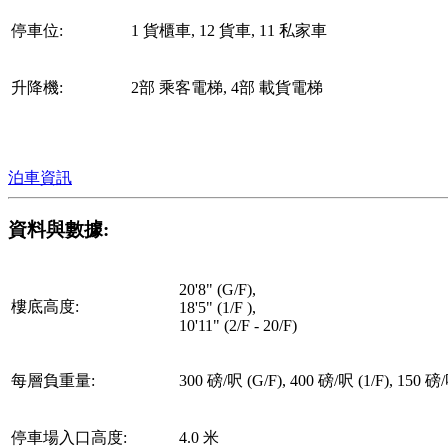
停車位:
1 貨櫃車, 12 貨車, 11 私家車
升降機:
2部 乘客電梯, 4部 載貨電梯
泊車資訊
資料與數據:
20'8" (G/F),
樓底高度:
18'5" (1/F ),
10'11" (2/F - 20/F)
每層負重量:
300 磅/呎 (G/F), 400 磅/呎 (1/F), 150 磅/
停車場入口高度:
4.0 米