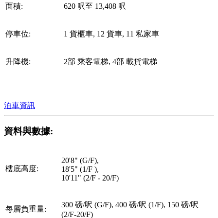
面積:
620 呎至 13,408 呎
停車位:
1 貨櫃車, 12 貨車, 11 私家車
升降機:
2部 乘客電梯, 4部 載貨電梯
泊車資訊
資料與數據:
20'8" (G/F),
樓底高度:
18'5" (1/F ),
10'11" (2/F - 20/F)
300 磅/呎 (G/F), 400 磅/呎 (1/F), 150 磅/呎
每層負重量:
(2/F-20/F)