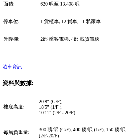
面積:
620 呎至 13,408 呎
停車位:
1 貨櫃車, 12 貨車, 11 私家車
升降機:
2部 乘客電梯, 4部 載貨電梯
泊車資訊
資料與數據:
20'8" (G/F),
樓底高度:
18'5" (1/F ),
10'11" (2/F - 20/F)
300 磅/呎 (G/F), 400 磅/呎 (1/F), 150 磅/呎
每層負重量:
(2/F-20/F)