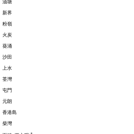
油塘
新界
粉嶺
火炭
葵涌
沙田
上水
荃灣
屯門
元朗
香港島
柴灣
*