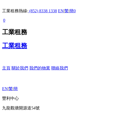
工業租務熱線:
(852) 8338 1338
EN
|
繁
|
簡
0
0
工業租務
工業租務
主頁
關於我們
我們的物業
聯絡我們
EN
|
繁
|
簡
豐利中心
九龍觀塘開源道54號