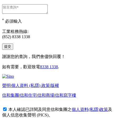
*
必須輸入
工業租務熱線:
(852) 8338 1338
謝謝您的查詢，我們會儘快回覆！
如有需要，歡迎致電
8338 1338
.
聲明
|
個人資料 (私隱) 政策
|
版權
信和集團
|
信和住宅
|
信和商場
|
信和寫字樓
本人確認已詳閱及同意信和集團之
個人資料(私隱)政策
及
個人信息收集聲明 (PICS)
。