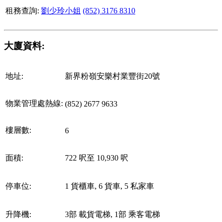
租務查詢:
劉少玲小姐
(852) 3176 8310
大廈資料:
地址:
新界粉嶺安樂村業豐街20號
物業管理處熱線:
(852) 2677 9633
樓層數:
6
面積:
722 呎至 10,930 呎
停車位:
1 貨櫃車, 6 貨車, 5 私家車
升降機:
3部 載貨電梯, 1部 乘客電梯