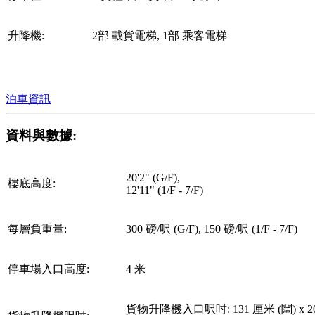
升降機:
2部 載貨電梯, 1部 乘客電梯
泊車資訊
資料與數據:
20'2" (G/F),
樓底高度:
12'11" (1/F - 7/F)
每層負重量:
300 磅/呎 (G/F), 150 磅/呎 (1/F - 7/F)
停車場入口高度:
4 米
貨物升降機入口呎吋: 131 厘米 (闊) x 20