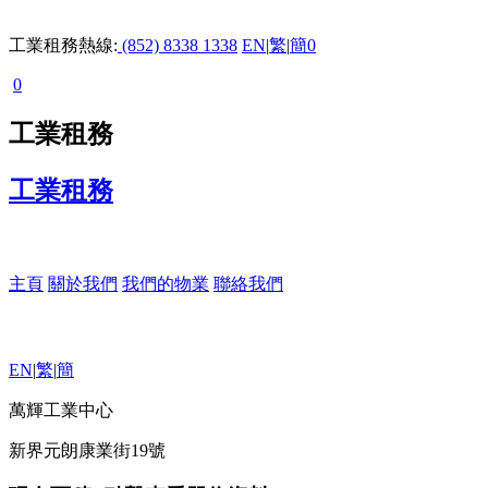
工業租務熱線:
(852) 8338 1338
EN
|
繁
|
簡
0
0
工業租務
工業租務
主頁
關於我們
我們的物業
聯絡我們
EN
|
繁
|
簡
萬輝工業中心
新界元朗康業街19號