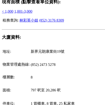
現有面積 (點擊查看單位資料):
< 1,000
1,001-3,000
租務查詢:
林彩英小姐
(852) 3176 8309
大廈資料:
地址:
新界元朗康業街19號
物業管理處熱線:
(852) 2473 5278
樓層數:
8
面積:
797 呎至 20,286 呎
停車位:
1 貨櫃車, 8 貨車, 25 私家車