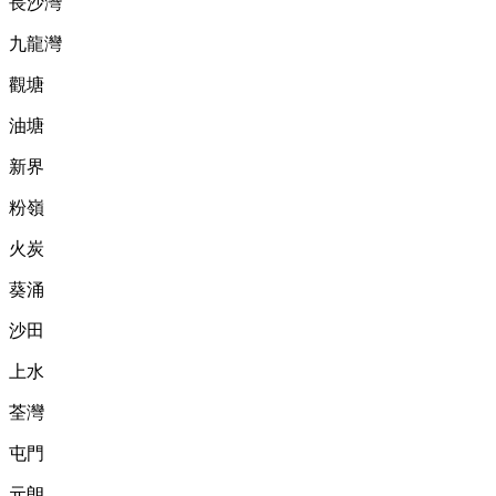
長沙灣
九龍灣
觀塘
油塘
新界
粉嶺
火炭
葵涌
沙田
上水
荃灣
屯門
元朗