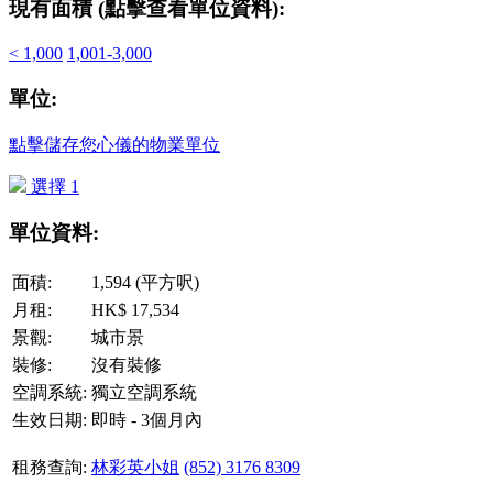
現有面積 (點擊查看單位資料):
< 1,000
1,001-3,000
單位:
點擊儲存您心儀的物業單位
選擇 1
單位資料:
面積:
1,594 (平方呎)
月租:
HK$ 17,534
景觀:
城市景
裝修:
沒有裝修
空調系統:
獨立空調系統
生效日期:
即時 - 3個月內
租務查詢:
林彩英小姐
(852) 3176 8309