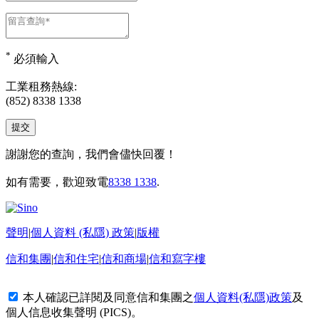
*
必須輸入
工業租務熱線:
(852) 8338 1338
謝謝您的查詢，我們會儘快回覆！
如有需要，歡迎致電
8338 1338
.
聲明
|
個人資料 (私隱) 政策
|
版權
信和集團
|
信和住宅
|
信和商場
|
信和寫字樓
本人確認已詳閱及同意信和集團之
個人資料(私隱)政策
及
個人信息收集聲明 (PICS)
。