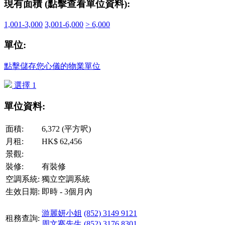
現有面積 (點擊查看單位資料):
1,001-3,000
3,001-6,000
> 6,000
單位:
點擊儲存您心儀的物業單位
選擇 1
單位資料:
面積:
6,372 (平方呎)
月租:
HK$ 62,456
景觀:
裝修:
有裝修
空調系統:
獨立空調系統
生效日期:
即時 - 3個月內
游麗妍小姐
(852) 3149 9121
租務查詢:
周文騫先生
(852) 3176 8301