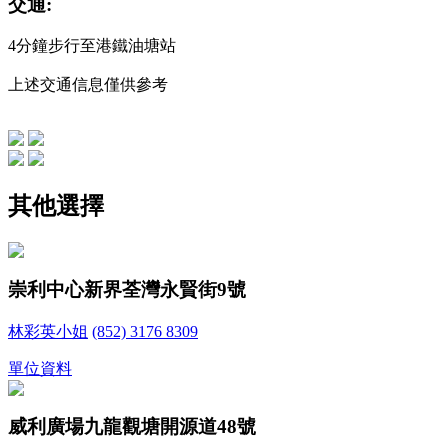
交通:
4分鐘步行至港鐵油塘站
上述交通信息僅供參考
其他選擇
崇利中心
新界荃灣永賢街9號
林彩英小姐
(852) 3176 8309
單位資料
威利廣場
九龍觀塘開源道48號