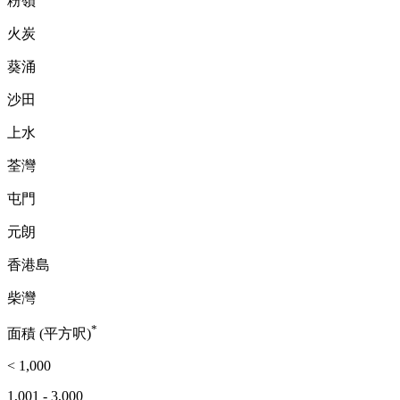
粉嶺
火炭
葵涌
沙田
上水
荃灣
屯門
元朗
香港島
柴灣
*
面積 (平方呎)
< 1,000
1,001 - 3,000