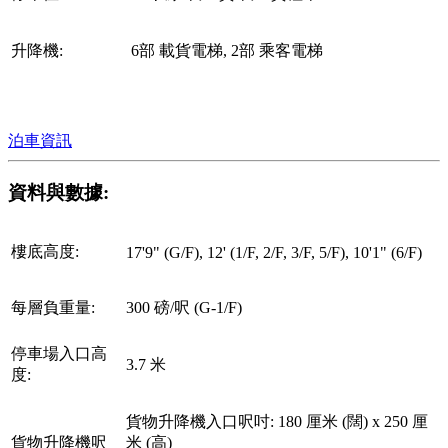
升降機:
6部 載貨電梯, 2部 乘客電梯
泊車資訊
資料與數據:
樓底高度:
17'9" (G/F), 12' (1/F, 2/F, 3/F, 5/F), 10'1" (6/F)
每層負重量:
300 磅/呎 (G-1/F)
停車場入口高
3.7 米
度:
貨物升降機入口呎吋: 180 厘米 (闊) x 250 厘
貨物升降機呎
米 (高)