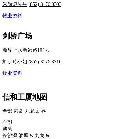
朱尚谦先生
(852) 3176 8303
物业资料
剑桥广场
新界上水新运路188号
刘少玲小姐
(852) 3176 8310
物业资料
信和工厦地图
全部
港岛
九龙
新界
全部
柴湾
长沙湾
油塘 & 九龙东