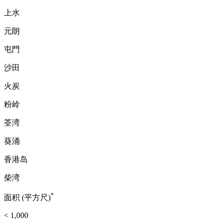
上水
元朗
屯門
沙田
火炭
粉岭
荃湾
葵涌
香港岛
柴湾
*
面积 (平方尺)
< 1,000